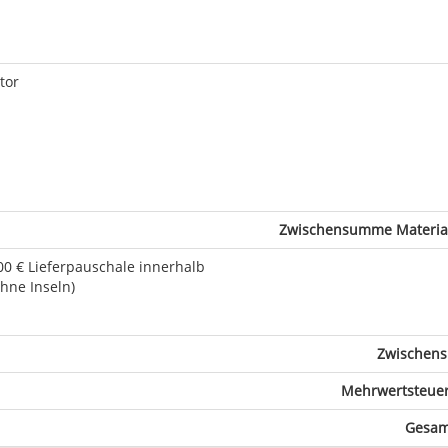
tor
Zwischensumme Material
00 € Lieferpauschale innerhalb
hne Inseln)
Zwischen
Mehrwertsteuer
Gesam